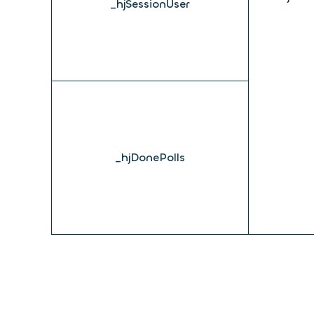
_hjSessionUser
_hjDonePolls