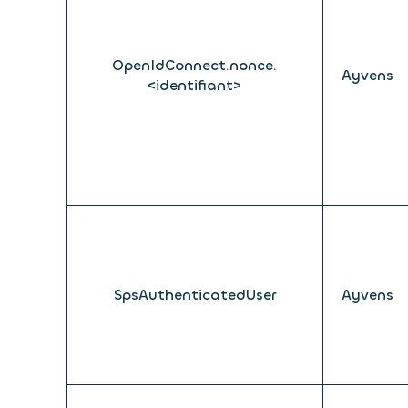
OpenIdConnect.nonce.
Ayvens
<identifiant>
SpsAuthenticatedUser
Ayvens